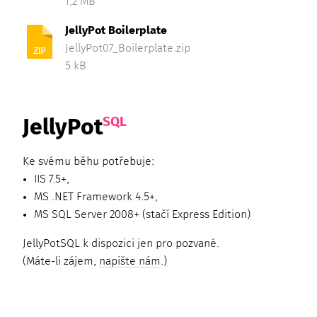
1,2 MB
JellyPot Boilerplate
JellyPot07_Boilerplate.zip
5 kB
SQL
JellyPot
Ke svému běhu potřebuje:
IIS 7.5+,
MS .NET Framework 4.5+,
MS SQL Server 2008+ (stačí Express Edition)
JellyPot
SQL
k dispozici jen pro pozvané.
(Máte-li zájem,
napište nám
.)