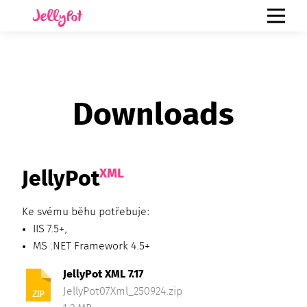
Downloads
XML
JellyPot
Ke svému běhu potřebuje:
IIS 7.5+,
MS .NET Framework 4.5+
JellyPot XML 7.17
JellyPot07Xml_250924.zip