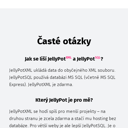
Časté otázky
XML
SQL
Jak se liší JellyPot
a JellyPot
?
JellyPot
XML
ukládá data do obyčejného XML souboru.
JellyPot
SQL
používá databázi MS SQL (včetně MS SQL
Express). JellyPot
XML
je zdarma.
Který JellyPot je pro mě?
JellyPot
XML
se hodí spíš pro menší projekty – na
druhou stranu je zcela zdarma a stačí mu hosting bez
databáze. Pro větší weby je ale lepší JellyPot
SQL
. Je o